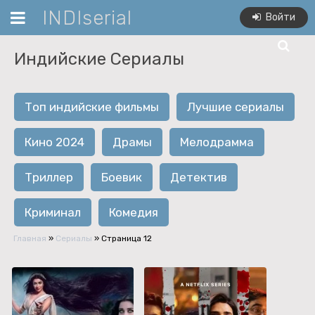
INDIserial
Войти
Индийские Сериалы
Топ индийские фильмы
Лучшие сериалы
Кино 2024
Драмы
Мелодрамма
Триллер
Боевик
Детектив
Криминал
Комедия
Главная
»
Сериалы
» Страница 12