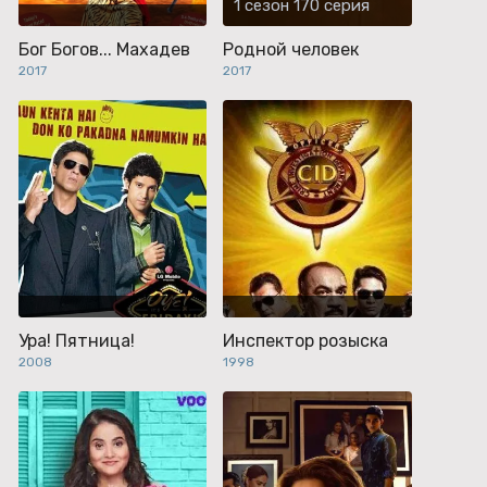
1 сезон 170 серия
Бог Богов... Махадев
Родной человек
2017
2017
Ура! Пятница!
Инспектор розыска
2008
1998