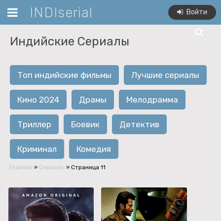
INDIserial
Войти
Индийские Сериалы
Топ индийские фильмы
Лучшие сериалы
Кино 2024
Драмы
Мелодрамма
Триллер
Боевик
Детектив
Криминал
Комедия
Главная
»
Сериалы
» Страница 11