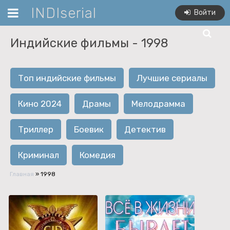
INDIserial
Войти
Индийские фильмы -
1998
Топ индийские фильмы
Лучшие сериалы
Кино 2024
Драмы
Мелодрамма
Триллер
Боевик
Детектив
Криминал
Комедия
Главная
»
1998