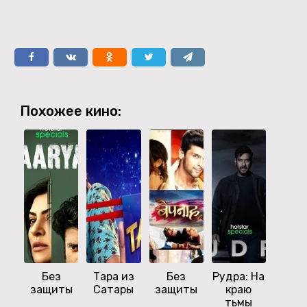
Похожее кино:
Без
Тара из
Без
Рудра: На
Хо
защиты
Сатары
защиты
краю
танце
тьмы