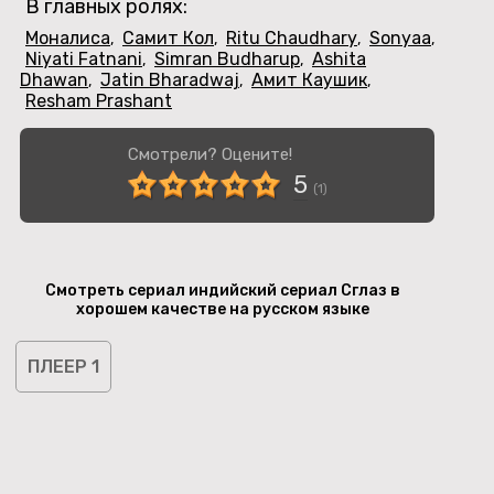
В главных ролях:
Моналиса
Самит Кол
Ritu Chaudhary
Sonyaa
,
,
,
,
Niyati Fatnani
Simran Budharup
Ashita
,
,
Dhawan
Jatin Bharadwaj
Амит Каушик
,
,
,
Resham Prashant
Смотрели? Оцените!
5
(
1
)
Смотреть сериал индийский сериал Сглаз в
хорошем качестве на русском языке
ПЛЕЕР 1