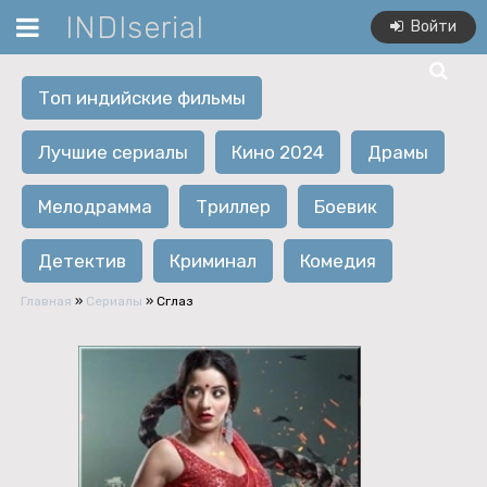
INDIserial
Войти
Топ индийские фильмы
Лучшие сериалы
Кино 2024
Драмы
Мелодрамма
Триллер
Боевик
Детектив
Криминал
Комедия
Главная
»
Сериалы
» Сглаз