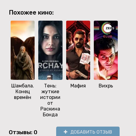
Похожее кино:
Шамбала.
Тень:
Мафия
Вихрь
Вс
Конец
жуткие
стра
времён
истории
от
Раскина
Бонда
Отзывы: 0
ДОБАВИТЬ ОТЗЫВ