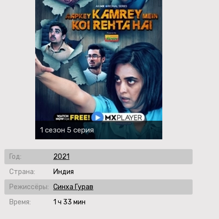
1 сезон 5 серия
Год:
2021
Страна:
Индия
Режиссёры:
Синха Гурав
Время:
1 ч 33 мин