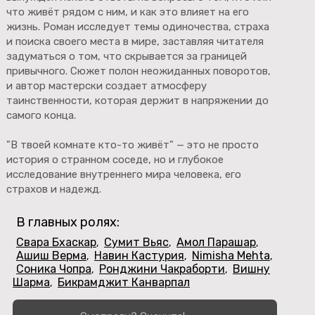
что живёт рядом с ним, и как это влияет на его
жизнь. Роман исследует темы одиночества, страха
и поиска своего места в мире, заставляя читателя
задуматься о том, что скрывается за границей
привычного. Сюжет полон неожиданных поворотов,
и автор мастерски создает атмосферу
таинственности, которая держит в напряжении до
самого конца.
"В твоей комнате кто-то живёт" — это не просто
история о странном соседе, но и глубокое
исследование внутреннего мира человека, его
страхов и надежд.
В главных ролях:
Свара Бхаскар
Сумит Вьяс
Амол Парашар
,
,
,
Ашиш Верма
Навин Кастурия
Nimisha Mehta
,
,
,
Соника Чопра
Ронджини Чакраборти
Вишну
,
,
Шарма
Бикрамджит Канварпал
,