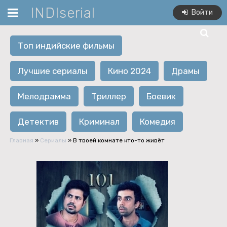
INDIserial
Войти
Топ индийские фильмы
Лучшие сериалы
Кино 2024
Драмы
Мелодрамма
Триллер
Боевик
Детектив
Криминал
Комедия
Главная
»
Сериалы
» В твоей комнате кто-то живёт