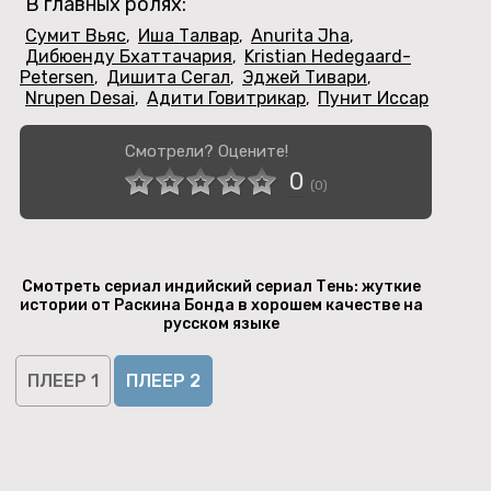
В главных ролях:
Сумит Вьяс
Иша Талвар
Anurita Jha
,
,
,
Дибюенду Бхаттачария
Kristian Hedegaard-
,
Petersen
Дишита Сегал
Эджей Тивари
,
,
,
Nrupen Desai
Адити Говитрикар
Пунит Иссар
,
,
Смотрели? Оцените!
0
(
0
)
Смотреть сериал индийский сериал Тень: жуткие
истории от Раскина Бонда в хорошем качестве на
русском языке
ПЛЕЕР 1
ПЛЕЕР 2