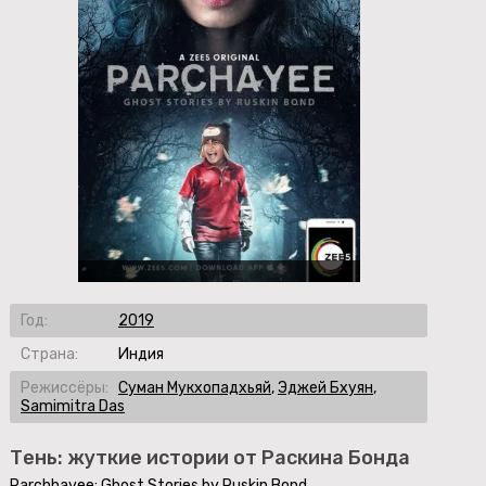
Год:
2019
Страна:
Индия
Режиссёры:
Суман Мукхопадхьяй
,
Эджей Бхуян
,
Samimitra Das
Тень: жуткие истории от Раскина Бонда
Parchhayee: Ghost Stories by Ruskin Bond