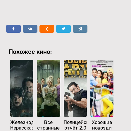
Похожее кино:
Железнодорожники:
Все
Полицейский
Хорошие
Пол
Нерассказанная
странные
отчёт 2.0
новозди