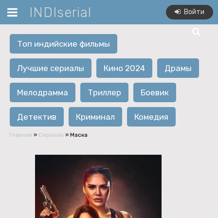
INDIserial
Войти
Топ индийские фильмы
Лучшие сериалы
Кино 2024
Драмы
Мелодрамма
Триллер
Боевик
Детектив
Криминал
Комедия
Главная
»
Сериалы
» Маска