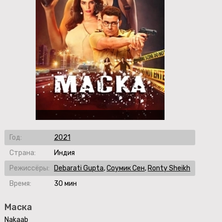
Год:
2021
Страна:
Индия
Режиссёры:
Debarati Gupta
,
Соумик Сен
,
Ronty Sheikh
Время:
30 мин
Маска
Nakaab