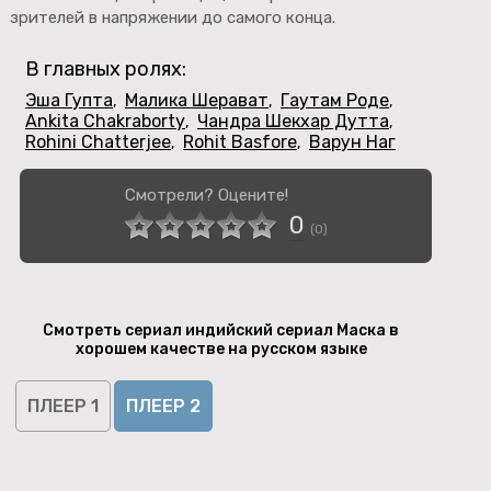
зрителей в напряжении до самого конца.
В главных ролях:
Эша Гупта
Малика Шерават
Гаутам Роде
,
,
,
Ankita Chakraborty
Чандра Шекхар Дутта
,
,
Rohini Chatterjee
Rohit Basfore
Варун Наг
,
,
Смотрели? Оцените!
0
(
0
)
Смотреть сериал индийский сериал Маска в
хорошем качестве на русском языке
ПЛЕЕР 1
ПЛЕЕР 2