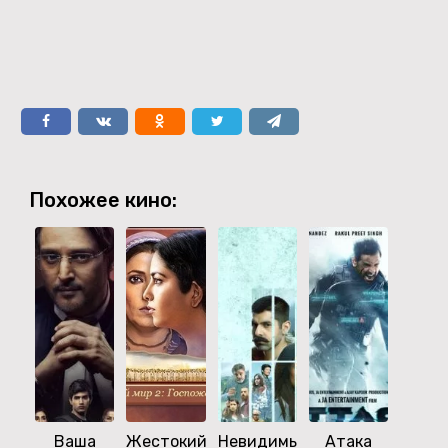
Похожее кино:
Ваша
Жестокий
Невидимый
Атака
Пиша