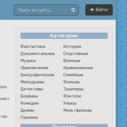
Войти
Категории
Драмы
Фантастика
История
Мультфильмы
Документальные
Спортивные
Сериалы
Музыка
Военные
Приключения
Криминальные
Биографические
Семейные
Мелодрамы
Фильмы
ире,
Детективы
Триллеры
Боевики
Фэнтези
Сюжет
Комедии
Ужасы
Драмы
Мультфильмы
стве
Сериалы