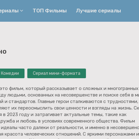
сериалы
ТОП Фильмы
Лучшие сериалы
Приключения
Детективы
но
Криминальные
Триллеры
Биографические
Боевики
Комедии
Сериал мини-формата
Семейные
Фэнтези
Мелодрамы
Комедии
 это фильм, который рассказывает о сложных и многогранных
у людьми, основанных на несовершенстве и поиске себя в м
Фильмы
Ужасы
й и стандартов. Главные герои сталкиваются с трудностями,
ляют их переосмыслить свои ценности и взгляды на жизнь. 
 в 2023 году и затрагивает актуальные темы, такие как
дружба и любовь в условиях современного общества. Фильм
 идеалы часто далеки от реальности, и именно в несовершен
ая красота человеческих отношений. С яркими персонажами и