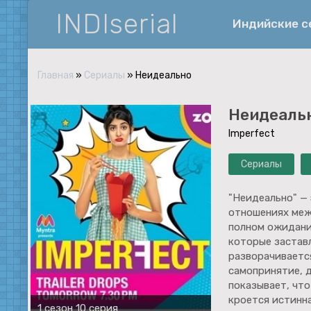
INDIserial
Индийские 
Главная
»
Сериалы
» Неидеально
Фантастика
Неидеаль
История
Imperfect
Документальные
Сериалы
Спортивные
Музыка
"Неидеально" —
отношениях межд
Военные
полном ожидани
которые застав
разворачивается
самопринятие, 
показывает, что
кроется истинн
1 сезон 10 серия