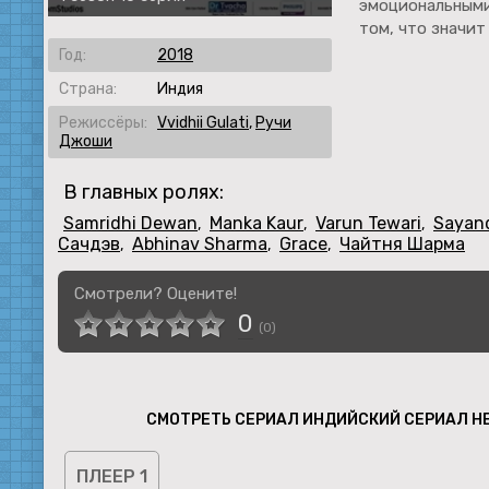
эмоциональными
том, что значит
Год:
2018
Страна:
Индия
Режиссёры:
Vvidhii Gulati
,
Ручи
Джоши
В главных ролях:
Samridhi Dewan
Manka Kaur
Varun Tewari
Sayan
,
,
,
Сачдэв
Abhinav Sharma
Grace
Чайтня Шарма
,
,
,
Смотрели? Оцените!
0
(
0
)
СМОТРЕТЬ СЕРИАЛ ИНДИЙСКИЙ СЕРИАЛ Н
ПЛЕЕР 1