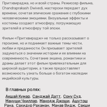
Притхвираджа, но и всей страны. Режиссер фильма,
Chandraprakash Dwivedi, мастерски передает дух
времени, сочетая эпические сражения с глубокими
человеческими эмоциями. Визуальные эффекты и
костюмы создают атмосферу, погружающую
зрителей в атмосферу той эпохи.
Фильм «Притхвирадж» не только рассказывает о
героизме, но и поднимает важные темы чести,
любви и преданности. Он призывает зрителей
задуматься о значении истории и ее влиянии на
современность. Сочетание экшена, романтики и
драмы делает этот фильм привлекательным для
широкой аудитории, а также предоставляет
возможность узнать больше о богатом наследии
индийской культуры.
В главных ролях:
Акшай Кумар
Санджай Датт
Сону Суд
,
,
,
Мануши Чхиллар
Манодж Джоши
Ашутош
,
,
Рана
Сахидур Рахаман
Манав Видж
Сакши
,
,
,