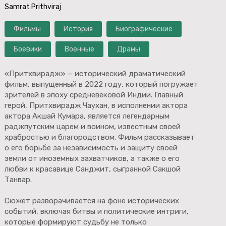
Samrat Prithviraj
Фильмы
История
Биографические
Боевики
Военные
Драмы
«Притхвирадж» — исторический драматический
фильм, выпущенный в 2022 году, который погружает
зрителей в эпоху средневековой Индии. Главный
герой, Притхвирадж Чаухан, в исполнении актора
актора Акшай Кумара, является легендарным
раджпутским царем и воином, известным своей
храбростью и благородством. Фильм рассказывает
о его борьбе за независимость и защиту своей
земли от иноземных захватчиков, а также о его
любви к красавице Санджит, сыгранной Сакшой
Танвар.
Сюжет разворачивается на фоне исторических
событий, включая битвы и политические интриги,
которые формируют судьбу не только