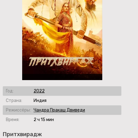
Год:
2022
Страна:
Индия
Режиссёры:
Чандра Пракаш Двиведи
Время:
2 ч 15 мин
Притхвирадж