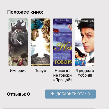
Похожее кино:
Империя
Порус
Никогда
Я рядом с
Kohr
не говори
тобой!!!
«Прощай»
Отзывы: 0
ДОБАВИТЬ ОТЗЫВ