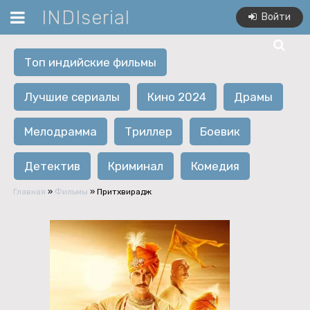
INDIserial
Войти
Топ индийские фильмы
Лучшие сериалы
Кино 2024
Драмы
Мелодрамма
Триллер
Боевик
Детектив
Криминал
Комедия
Главная
»
Фильмы
» Притхвирадж