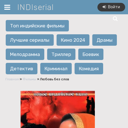
INDIserial
Войти
Топ индийские фильмы
Лучшие сериалы
Кино 2024
Драмы
Мелодрамма
Триллер
Боевик
Детектив
Криминал
Комедия
Главная
»
Фильмы
» Любовь без слов