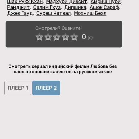
Шах Рукх Кхан
Мадхури Диксит
Амриш Пури
,
,
,
Ранджит
Салим Гхуз
Дипшика
Ашок Сараф
,
,
,
,
Джек Гауд
Суреш Чатвал
Мохниш Бехл
,
,
Смотрели? Оцените!
0
(
0
)
Смотреть сериал индийский фильм Любовь без
слов в хорошем качестве на русском языке
ПЛЕЕР 1
ПЛЕЕР 2