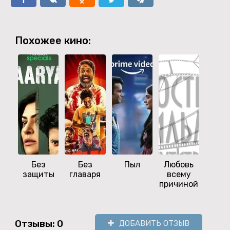
Похожее кино:
Без
Без
Пыл
Любовь
Влюб
защиты
главаря
всему
причиной
Отзывы: 0
ДОБАВИТЬ ОТЗЫВ