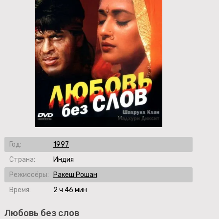
Год:
1997
Страна:
Индия
Режиссёры:
Ракеш Рошан
Время:
2 ч 46 мин
Любовь без слов