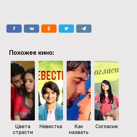
Похожее кино:
Цвета
Невестка
Как
Согласие
Так
страсти
назвать
сума