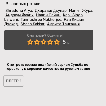
В главных ролях:
Shraddha Arya
Дхирадж Дхупар
Манит Жура
,
,
,
Анджум Факих
Навин Сайни
Kapil Singh
,
,
Lalwani
Tannushree Mukherjee
Рам Кишан
,
,
Дхакад
Shaan Kakkar
Амрита Тангания
,
,
Смотрели? Оцените!
5
(
2
)
Смотреть сериал индийский сериал Судьба по
гороскопу в хорошем качестве на русском языке
ПЛЕЕР 1