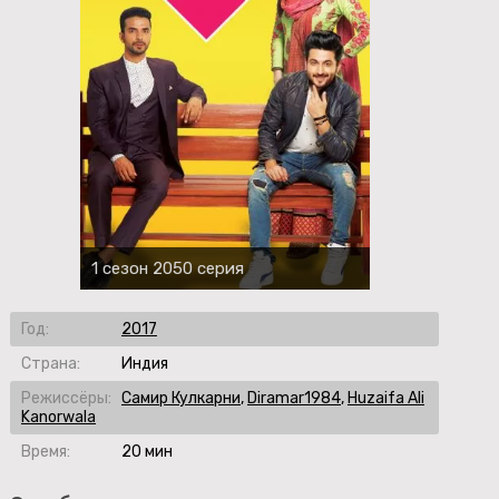
1 сезон 2050 серия
Год:
2017
Страна:
Индия
Режиссёры:
Самир Кулкарни
,
Diramar1984
,
Huzaifa Ali
Kanorwala
Время:
20 мин