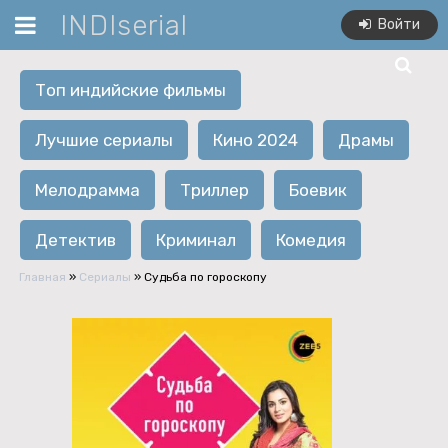
INDIserial
Войти
Топ индийские фильмы
Лучшие сериалы
Кино 2024
Драмы
Мелодрамма
Триллер
Боевик
Детектив
Криминал
Комедия
Главная
»
Сериалы
» Судьба по гороскопу