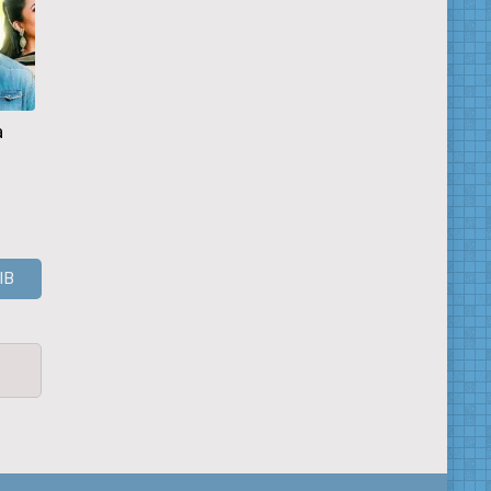
а
Невестка
Проделки
Каренджит
Карины
Каур:
Нерасказанн
история Сан
Леоне
ЫВ