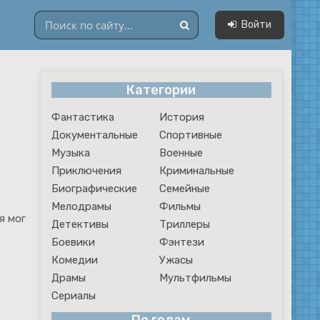
Войти
Категории
Драмы
Фантастика
История
Мультфильмы
Документальные
Спортивные
Сериалы
Музыка
Военные
Приключения
Криминальные
Биографические
Семейные
Мелодрамы
Фильмы
я мог
Детективы
Триллеры
Боевики
Фэнтези
Комедии
Ужасы
Драмы
Мультфильмы
Сериалы