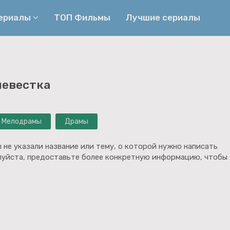
сериалы
ТОП Фильмы
Лучшие сериалы
Приключения
Детективы
невестка
Криминальные
Триллеры
Биографические
Боевики
Мелодрамы
Драмы
Семейные
Фэнтези
Мелодрамы
Комедии
 не указали название или тему, о которой нужно написать
луйста, предоставьте более конкретную информацию, чтобы 
Фильмы
Ужасы