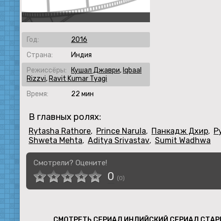
Год:
2016
Страна:
Индия
Режиссёры:
Кушал Джаври
,
Iqbaal
Rizzvi
,
Ravit Kumar Tyagi
Время:
22 мин
В главных ролях:
Rytasha Rathore
Prince Narula
Панкадж Дхир
Р
,
,
,
Shweta Mehta
Aditya Srivastav
Sumit Wadhwa
,
,
Смотрели? Оцените!
0
(
0
)
СМОТРЕТЬ СЕРИАЛ ИНДИЙСКИЙ СЕРИАЛ СТАР