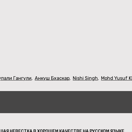
упали Гангули
Анкуш Бхаскар
Nishi Singh
Mohd Yusuf 
,
,
,
ШАЯ НЕВЕСТКА В ХОРОШЕМ КАЧЕСТВЕ НА РУССКОМ ЯЗЫКЕ