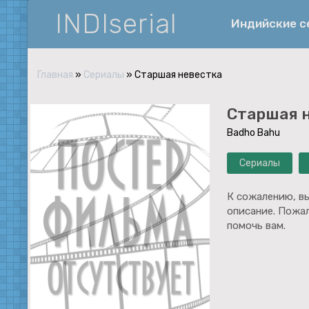
INDIserial
Индийские 
Главная
»
Сериалы
» Старшая невестка
Фантастика
Старшая 
История
Badho Bahu
Документальные
Сериалы
Спортивные
Музыка
К сожалению, вы
описание. Пожа
Военные
помочь вам.