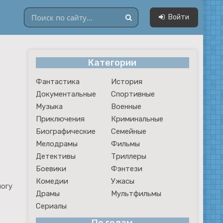
Войти
Категории
Драмы
Фантастика
История
Мультфильмы
Документальные
Спортивные
Сериалы
Музыка
Военные
Приключения
Криминальные
Биографические
Семейные
Мелодрамы
Фильмы
Детективы
Триллеры
Боевики
Фэнтези
Комедии
Ужасы
могу
Драмы
Мультфильмы
Сериалы