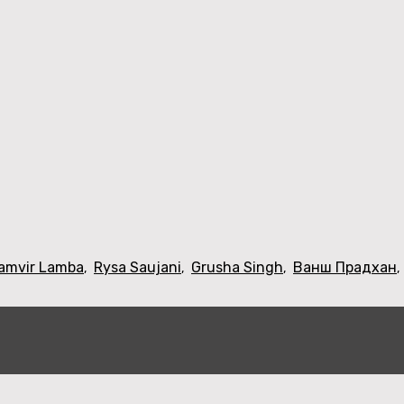
amvir Lamba
Rysa Saujani
Grusha Singh
Ванш Прадхан
,
,
,
,