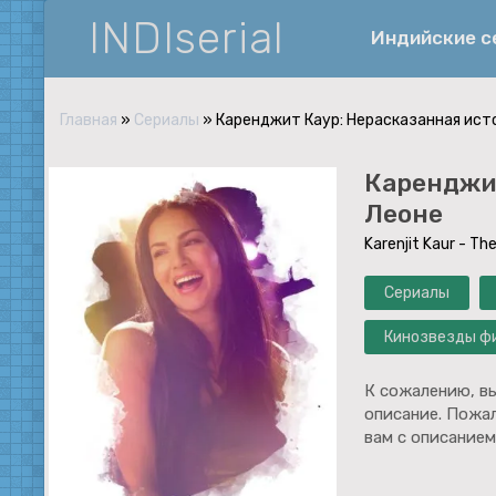
INDIserial
Индийские 
Главная
»
Сериалы
» Каренджит Каур: Нерасказанная ист
Фантастика
Каренджит
История
Леоне
Документальные
Karenjit Kaur - Th
Спортивные
Сериалы
Музыка
Кинозвезды ф
Военные
К сожалению, вы
описание. Пожал
вам с описанием