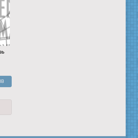
вь
Тандава
Рубеж:
Цирк
Внутренняя
осада
ЫВ