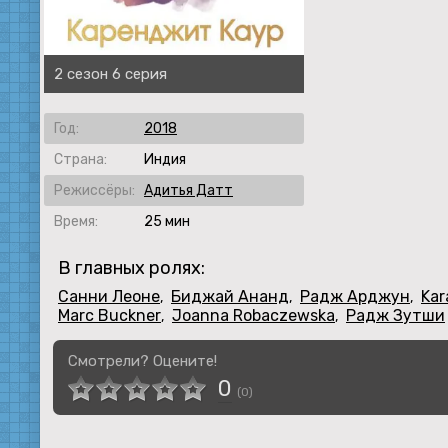
2 сезон 6 серия
Год:
2018
Страна:
Индия
Режиссёры:
Адитья Датт
Время:
25 мин
В главных ролях:
Санни Леоне
Биджай Ананд
Радж Арджун
Kar
,
,
,
Marc Buckner
Joanna Robaczewska
Радж Зутши
,
,
Смотрели? Оцените!
0
(
0
)