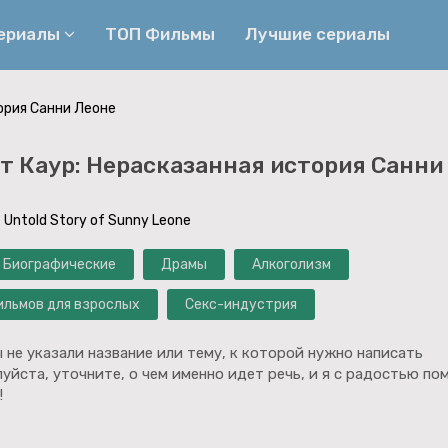
сериалы
ТОП Фильмы
Лучшие сериалы
ория Санни Леоне
Приключения
Детективы
 Каур: Нерасказанная история Санни
Криминальные
Триллеры
Биографические
Боевики
e Untold Story of Sunny Leone
Семейные
Фэнтези
Биографические
Драмы
Алкоголизм
Мелодрамы
Комедии
ильмов для взрослых
Секс-индустрия
Фильмы
Ужасы
 не указали название или тему, к которой нужно написать
уйста, уточните, о чем именно идет речь, и я с радостью по
!