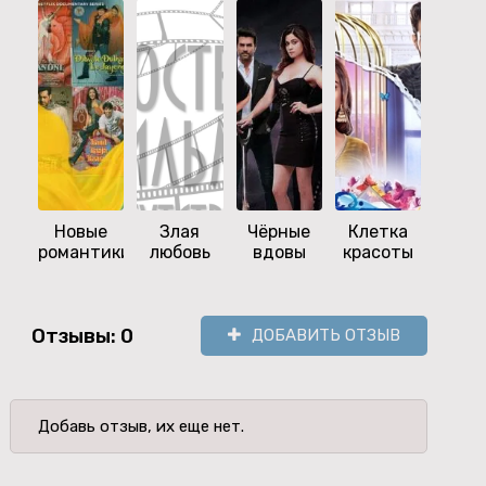
Новые
Злая
Чёрные
Клетка
Ци
романтики
любовь
вдовы
красоты
Отзывы: 0
ДОБАВИТЬ ОТЗЫВ
Добавь отзыв, их еще нет.