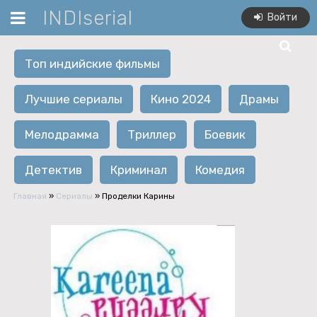
INDIserial
Войти
Топ индийские фильмы
Лучшие сериалы
Кино 2024
Драмы
Мелодрамма
Триллер
Боевик
Детектив
Криминал
Комедия
Главная
»
Сериалы
» Проделки Карины