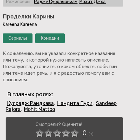
Режиссёры:
Раджу Субраманиам
,
Мохит Джха
Проделки Карины
Kareena Kareena
Сериалы
Комедии
К сожалению, вы не указали конкретное название
или тему, к которой нужно написать описание.
Пожалуйста, уточните, о каком объекте, событии
или теме идет речь, и я с радостью помогу вам с
описанием.
В главных ролях:
Кулрадж Рандхава
Нандита Пури
Sandeep
,
,
Rajora
Mohit Mattoo
,
Смотрели? Оцените!
0
(
0
)