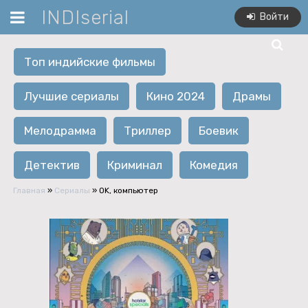
INDIserial
Войти
Топ индийские фильмы
Лучшие сериалы
Кино 2024
Драмы
Мелодрамма
Триллер
Боевик
Детектив
Криминал
Комедия
Главная
»
Сериалы
» OK, компьютер