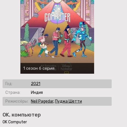
1 сезон 6 серия
Год:
2021
Страна:
Индия
Режиссёры:
Neil Pagedar
,
Пуджа Шетти
OK, компьютер
OK Computer