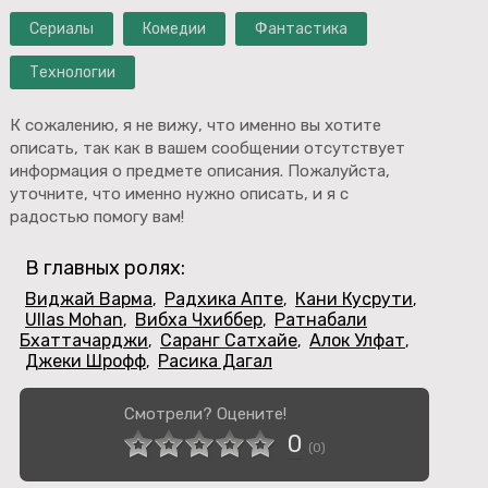
Сериалы
Комедии
Фантастика
Технологии
К сожалению, я не вижу, что именно вы хотите
описать, так как в вашем сообщении отсутствует
информация о предмете описания. Пожалуйста,
уточните, что именно нужно описать, и я с
радостью помогу вам!
В главных ролях:
Виджай Варма
Радхика Апте
Кани Кусрути
,
,
,
Ullas Mohan
Вибха Чхиббер
Ратнабали
,
,
Бхаттачарджи
Саранг Сатхайе
Алок Улфат
,
,
,
Джеки Шрофф
Расика Дагал
,
Смотрели? Оцените!
0
(
0
)