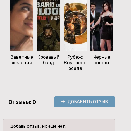
Заветные
Кровавый
Рубеж:
Чёрные
Тв
желания
бард
Внутренняя
вдовы
Пак
осада
Отзывы: 0
ДОБАВИТЬ ОТЗЫВ
Добавь отзыв, их еще нет.