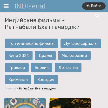
INDIserial
Войти
Индийские фильмы -
Ратнабали Бхаттачарджи
Топ индийские фильмы
Лучшие сериалы
Кино 2024
Драмы
Мелодрамма
Триллер
Боевик
Детектив
Криминал
Комедия
Главная
»
Ратнабали Бхаттачарджи