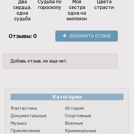
Два
Судьба по
Моя
Цвета
Так
сердца,
гороскопу
сестра
страсти
сума
одна
одна на
люб
судьба
миллион
Отзывы: 0
ДОБАВИТЬ ОТЗЫВ
Добавь отзыв, их еще нет.
Категории
Фантастика
История
Документальные
Спортивные
Музыка
Военные
Приключения
Криминальные