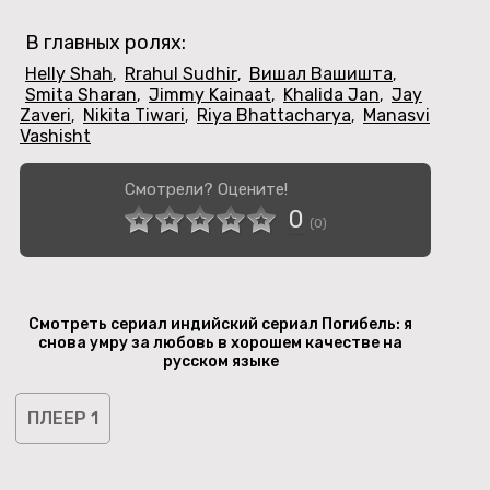
В главных ролях:
Helly Shah
Rrahul Sudhir
Вишал Вашишта
,
,
,
Smita Sharan
Jimmy Kainaat
Khalida Jan
Jay
,
,
,
Zaveri
Nikita Tiwari
Riya Bhattacharya
Manasvi
,
,
,
Vashisht
Смотрели? Оцените!
0
(
0
)
Смотреть сериал индийский сериал Погибель: я
снова умру за любовь в хорошем качестве на
русском языке
ПЛЕЕР 1