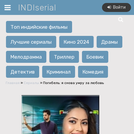
INDIserial
Войти
Топ индийские фильмы
Лучшие сериалы
Кино 2024
Драмы
Мелодрамма
Триллер
Боевик
Детектив
Криминал
Комедия
Главная
»
Сериалы
» Погибель: я снова умру за любовь