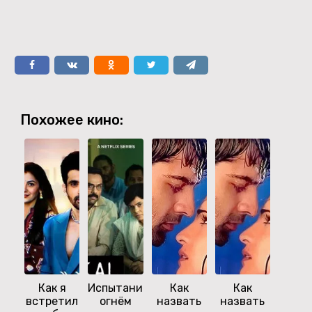
Похожее кино:
Как я
Испытание
Как
Как
Все
встретил
огнём
назвать
назвать
жиз