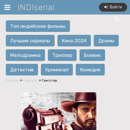
INDIserial
Войти
Топ индийские фильмы
Лучшие сериалы
Кино 2024
Драмы
Мелодрамма
Триллер
Боевик
Детектив
Криминал
Комедия
Главная
»
Сериалы
» Гангстер