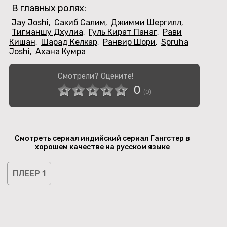
В главных ролях:
Jay Joshi
Сакиб Салим
Джимми Шергилл
,
,
,
Тигманшу Дхулиа
Гуль Кират Панаг
Рави
,
,
Кишан
Шарад Келкар
Ранвир Шори
Spruha
,
,
,
Joshi
Ахана Кумра
,
Смотрели? Оцените!
0
(
0
)
Смотреть сериал индийский сериал Гангстер в
хорошем качестве на русском языке
ПЛЕЕР 1