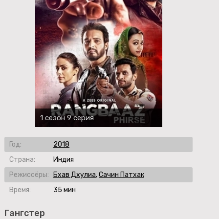
1 сезон 9 серия
Год:
2018
Страна:
Индия
Режиссёры:
Бхав Дхулиа
,
Сачин Патхак
Время:
35 мин
Гангстер