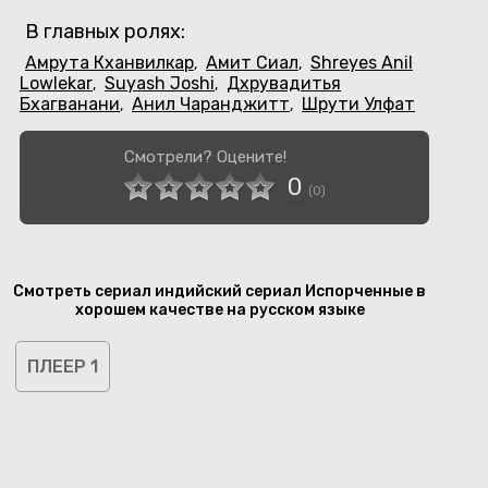
В главных ролях:
Амрута Кханвилкар
Амит Сиал
Shreyes Anil
,
,
Lowlekar
Suyash Joshi
Дхрувадитья
,
,
Бхагванани
Анил Чаранджитт
Шрути Улфат
,
,
Смотрели? Оцените!
0
(
0
)
Смотреть сериал индийский сериал Испорченные в
хорошем качестве на русском языке
ПЛЕЕР 1