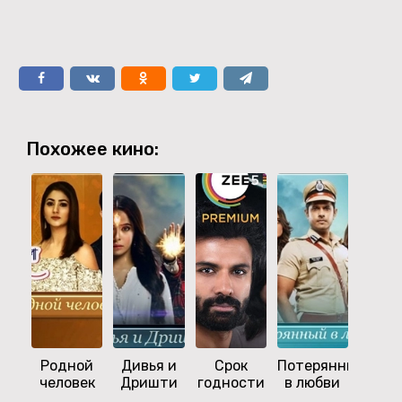
Похожее кино:
Родной
Дивья и
Срок
Потерянный
Жаж
человек
Дришти
годности
в любви
мес