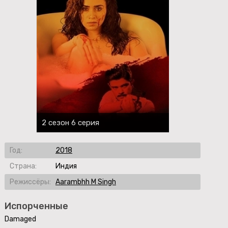
2 сезон 6 серия
Год:
2018
Страна:
Индия
Режиссёры:
Aarambhh M Singh
Испорченные
Damaged