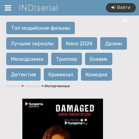
INDIserial
Войти
Топ индийские фильмы
Лучшие сериалы
Кино 2024
Драмы
Мелодрамма
Триллер
Боевик
Детектив
Криминал
Комедия
Главная
»
Сериалы
» Испорченные