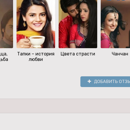
дца,
Тапки – история
Цвета страсти
Чанчан
дьба
любви
ДОБАВИТЬ ОТЗ