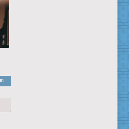
Флирт
И в радости, и в
Только ты
печали
ЫВ