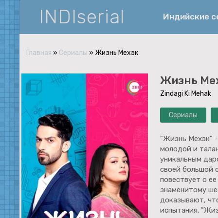
INDIserial
Индийские 
Главная
»
Сериалы
» Жизнь Мехэк
Фантастика
Жизнь Ме
История
Zindagi Ki Mehak
Документальные
Сериалы
Спортивные
Музыка
"Жизнь Мехэк" -
молодой и тала
Военные
уникальным даро
своей большой с
повествует о ее
знаменитому ше
доказывают, чт
испытания. "Жиз