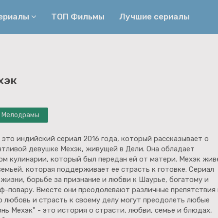
сериалы
ТОП Фильмы
Лучшие сериалы
Приключения
Детективы
хэк
Криминальные
Триллеры
Биографические
Боевики
Мелодрамы
Семейные
Фэнтези
Мелодрамы
Комедии
 это индийский сериал 2016 года, который рассказывает о
нтливой девушке Мехэк, живущей в Дели. Она обладает
Фильмы
Ужасы
м кулинарии, который был передан ей от матери. Мехэк жив
емьей, которая поддерживает ее страсть к готовке. Сериал
 жизни, борьбе за признание и любви к Шаурье, богатому и
ф-повару. Вместе они преодолевают различные препятствия 
о любовь и страсть к своему делу могут преодолеть любые
нь Мехэк" - это история о страсти, любви, семье и блюдах,