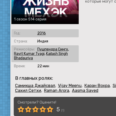
которые могут 
1 сезон 514 серия
Год:
2016
Страна:
Индия
Режиссёры:
Пушпендра Сингх
,
Ravit Kumar Tyagi
,
Kailash Singh
Bhadauriya
Время:
22 мин
В главных ролях:
Самикша Джайсвал
Vijay Meenu
Каран Вохра
S
,
,
,
Сахил Сетхи
Raman Arora
Aasma Sayed
,
,
Смотрели? Оцените!
5
(
1
)