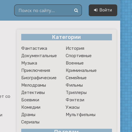
Войти
Категории
Драмы
Фантастика
История
Мультфильмы
Документальные
Спортивные
Сериалы
Музыка
Военные
Приключения
Криминальные
Биографические
Семейные
Мелодрамы
Фильмы
Детективы
Триллеры
ет со
Боевики
Фэнтези
Комедии
Ужасы
Драмы
Мультфильмы
и
Сериалы