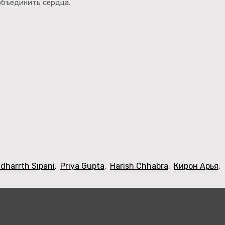
объединить сердца.
idharrth Sipani
Priya Gupta
Harish Chhabra
Кирон Арья
,
,
,
,