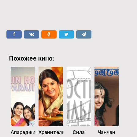
Похожее кино:
Апараджита
Хранительница
Сила
Чанчан
Дру