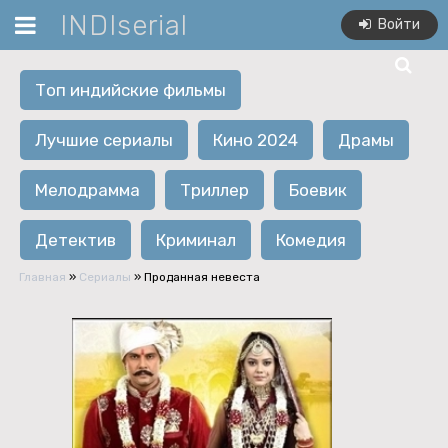
INDIserial
Войти
Топ индийские фильмы
Лучшие сериалы
Кино 2024
Драмы
Мелодрамма
Триллер
Боевик
Детектив
Криминал
Комедия
Главная
»
Сериалы
» Проданная невеста