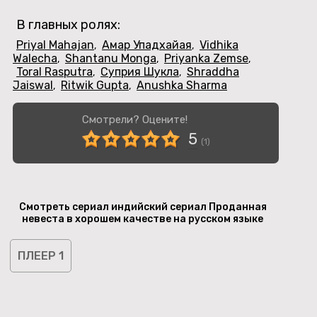
В главных ролях:
Priyal Mahajan
Амар Упадхайая
Vidhika
,
,
Walecha
Shantanu Monga
Priyanka Zemse
,
,
,
Toral Rasputra
Суприя Шукла
Shraddha
,
,
Jaiswal
Ritwik Gupta
Anushka Sharma
,
,
Смотрели? Оцените!
5
(
1
)
Смотреть сериал индийский сериал Проданная
невеста в хорошем качестве на русском языке
ПЛЕЕР 1