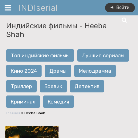
INDIserial
Войти
Индийские фильмы -
Heeba
Shah
Топ индийские фильмы
Лучшие сериалы
Кино 2024
Драмы
Мелодрамма
Триллер
Боевик
Детектив
Криминал
Комедия
Главная
»
Heeba Shah