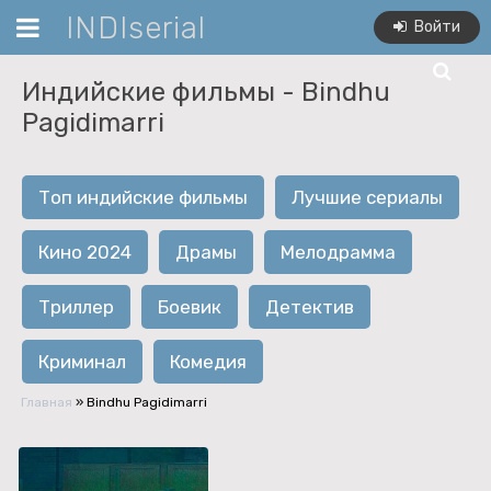
INDIserial
Войти
Индийские фильмы -
Bindhu
Pagidimarri
Топ индийские фильмы
Лучшие сериалы
Кино 2024
Драмы
Мелодрамма
Триллер
Боевик
Детектив
Криминал
Комедия
Главная
»
Bindhu Pagidimarri