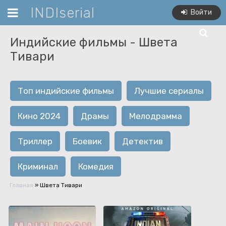
INDIserial
Войти
Индийские фильмы -
Швета
Тивари
Топ индийские фильмы
Лучшие сериалы
Кино 2024
Драмы
Мелодрамма
Триллер
Боевик
Детектив
Криминал
Комедия
Главная
»
Швета Тивари