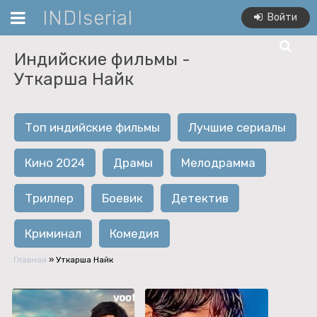
INDIserial
Войти
Индийские фильмы -
Уткарша Найк
Топ индийские фильмы
Лучшие сериалы
Кино 2024
Драмы
Мелодрамма
Триллер
Боевик
Детектив
Криминал
Комедия
Главная
»
Уткарша Найк