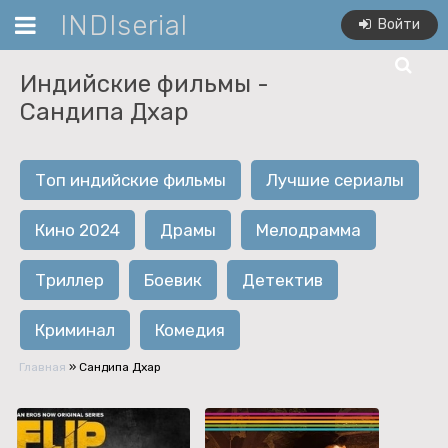
INDIserial
Войти
Индийские фильмы -
Сандипа Дхар
Топ индийские фильмы
Лучшие сериалы
Кино 2024
Драмы
Мелодрамма
Триллер
Боевик
Детектив
Криминал
Комедия
Главная
»
Сандипа Дхар