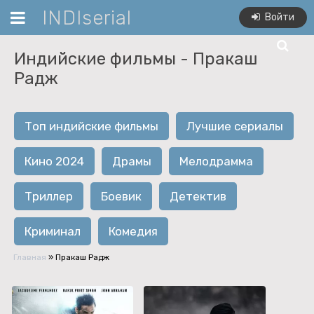
INDIserial
Войти
Индийские фильмы -
Пракаш
Радж
Топ индийские фильмы
Лучшие сериалы
Кино 2024
Драмы
Мелодрамма
Триллер
Боевик
Детектив
Криминал
Комедия
Главная
»
Пракаш Радж