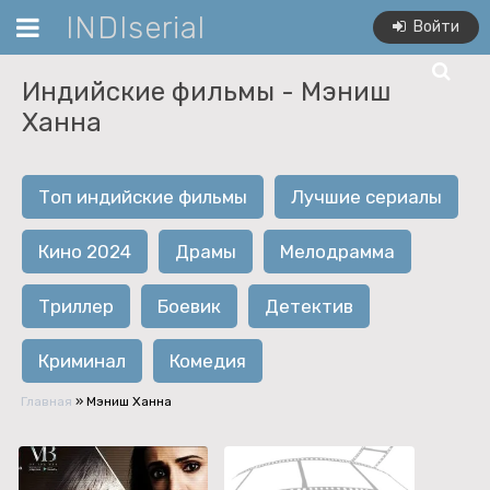
INDIserial
Войти
Индийские фильмы -
Мэниш
Ханна
Топ индийские фильмы
Лучшие сериалы
Кино 2024
Драмы
Мелодрамма
Триллер
Боевик
Детектив
Криминал
Комедия
Главная
»
Мэниш Ханна