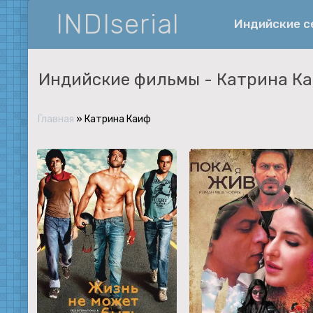
INDIserial
Индийские 
Индийские фильмы -
Катрина К
Фантастика
История
Главная
»
Катрина Каиф
Документальные
Спортивные
Музыка
Военные