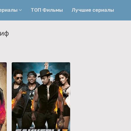
сериалы
ТОП Фильмы
Лучшие сериалы
аиф
Приключения
Детективы
Криминальные
Триллеры
Биографические
Боевики
Семейные
Фэнтези
Мелодрамы
Комедии
Фильмы
Ужасы