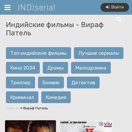
INDIserial
Войти
Индийские фильмы -
Вираф
Патель
Топ индийские фильмы
Лучшие сериалы
Кино 2024
Драмы
Мелодрамма
Триллер
Боевик
Детектив
Криминал
Комедия
Главная
»
Вираф Патель