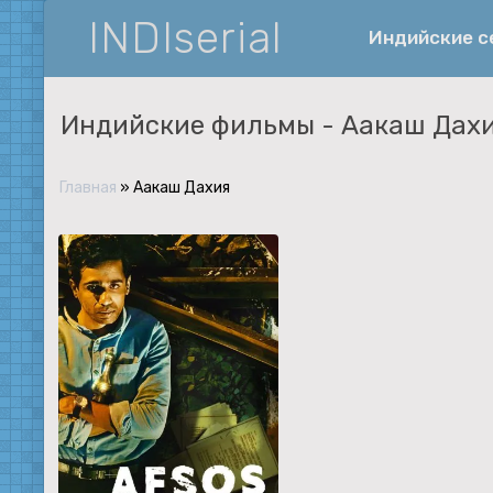
INDIserial
Индийские 
Индийские фильмы -
Аакаш Дах
Фантастика
История
Главная
»
Аакаш Дахия
Документальные
Спортивные
Музыка
Военные