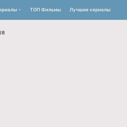
сериалы
ТОП Фильмы
Лучшие сериалы
ия
Приключения
Детективы
Криминальные
Триллеры
Биографические
Боевики
Семейные
Фэнтези
Мелодрамы
Комедии
Фильмы
Ужасы