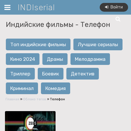
INDIserial
Войти
Индийские фильмы -
Телефон
Топ индийские фильмы
Лучшие сериалы
Кино 2024
Драмы
Мелодрамма
Триллер
Боевик
Детектив
Криминал
Комедия
Главная
»
Облако тегов
» Телефон