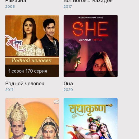
Рамаяна
Бог Богов... Махадев
2008
2017
1 сезон 170 серия
Родной человек
Она
2017
2020