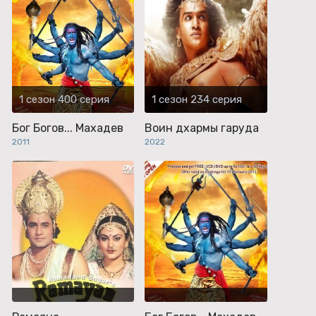
1 сезон 400 серия
1 сезон 234 серия
Бог Богов... Махадев
Воин дхармы гаруда
2011
2022