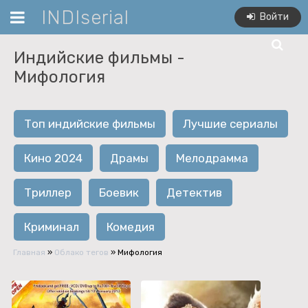
INDIserial
Войти
Индийские фильмы -
Мифология
Топ индийские фильмы
Лучшие сериалы
Кино 2024
Драмы
Мелодрамма
Триллер
Боевик
Детектив
Криминал
Комедия
Главная
»
Облако тегов
» Мифология