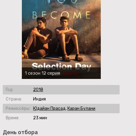
1 сезон 12 серия
Год:
2018
Страна:
Индия
Режиссёры:
Юдайан Прасад
,
Каран Булани
Время:
23 мин
День отбора