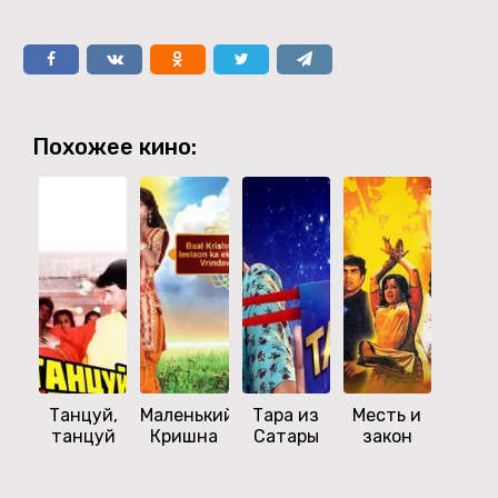
Похожее кино:
Танцуй,
Маленький
Тара из
Месть и
Тан
танцуй
Кришна
Сатары
закон
дис