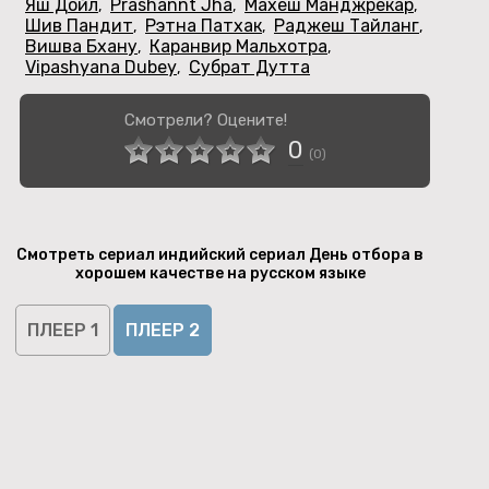
Яш Дойл
Prashannt Jha
Махеш Манджрекар
,
,
,
Шив Пандит
Рэтна Патхак
Раджеш Тайланг
,
,
,
Вишва Бхану
Каранвир Мальхотра
,
,
Vipashyana Dubey
Субрат Дутта
,
Смотрели? Оцените!
0
(
0
)
Смотреть сериал индийский сериал День отбора в
хорошем качестве на русском языке
ПЛЕЕР 1
ПЛЕЕР 2