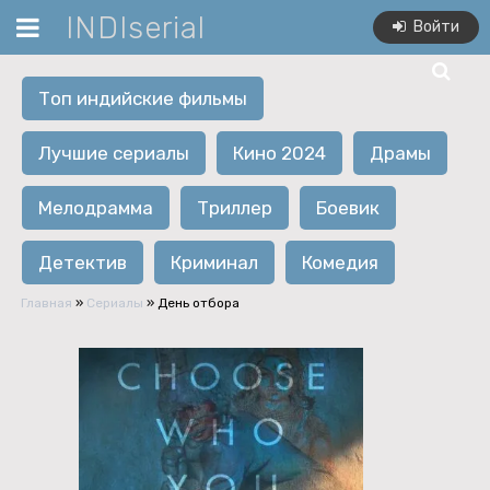
INDIserial
Войти
Топ индийские фильмы
Лучшие сериалы
Кино 2024
Драмы
Мелодрамма
Триллер
Боевик
Детектив
Криминал
Комедия
Главная
»
Сериалы
» День отбора