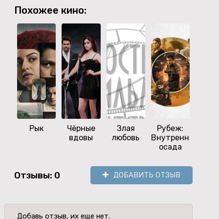
Похожее кино:
Рык
Чёрные
Злая
Рубеж:
Обе
вдовы
любовь
Внутренняя
осада
Отзывы: 0
ДОБАВИТЬ ОТЗЫВ
Добавь отзыв, их еще нет.