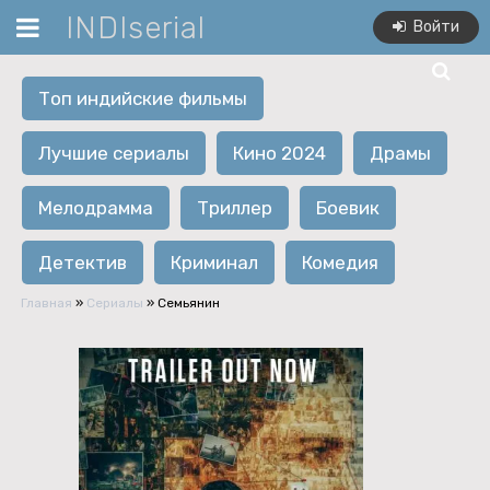
INDIserial
Войти
Топ индийские фильмы
Лучшие сериалы
Кино 2024
Драмы
Мелодрамма
Триллер
Боевик
Детектив
Криминал
Комедия
Главная
»
Сериалы
» Семьянин