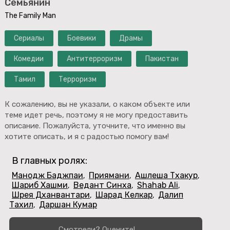
Семьянин
The Family Man
Сериалы
Боевики
Драмы
Комедии
Антитерроризм
Пакистан
Тамил
Терроризм
К сожалению, вы не указали, о каком объекте или
теме идет речь, поэтому я не могу предоставить
описание. Пожалуйста, уточните, что именно вы
хотите описать, и я с радостью помогу вам!
В главных ролях:
Манодж Баджпаи
Приямани
Ашлеша Тхакур
,
,
,
Шариб Хашми
Ведант Синха
Shahab Ali
,
,
,
Шрея Дханвантари
Шарад Келкар
Далип
,
,
Тахил
Даршан Кумар
,
Смотрели? Оцените!