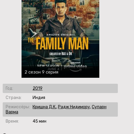
2 сезон 9 серия
Год:
2019
Страна:
Индия
Режиссёры:
Кришна Д.К.
,
Радж Нидимору
,
Супарн
Варма
Время:
45 мин