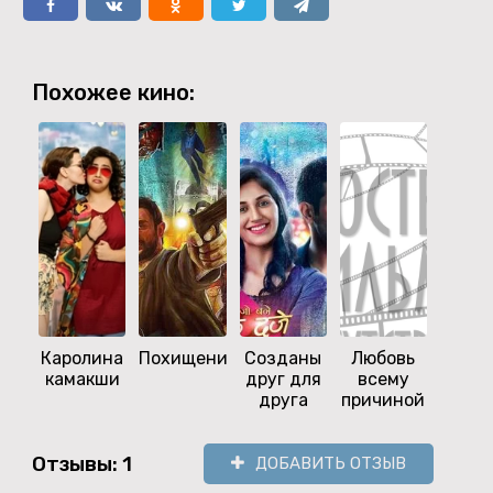
Похожее кино:
Каролина
Похищение
Созданы
Любовь
Что 
камакши
друг для
всему
за лю
друга
причиной
Отзывы: 1
ДОБАВИТЬ ОТЗЫВ