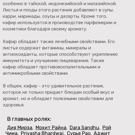
особенно в тайской, индонезийской и малазийской.
Листья и плоды этого растения добавляют в супы,
карри, маринады, соусы и десерты. Кроме того,
кафир используется в производстве парфюмерии и
косметики благодаря своему аромату.
Кафир обладает также лечебными свойствами. Его
листья содержат витамины, минералы и
антиоксиданты, которые способствуют укреплению
иммунитета и улучшению пищеварения. Также
кафир обладает противовоспалительными и
антимикробными свойствами.
В общем, кафир - это удивительное растение,
которое не только придает блюдам особый вкус и
аромат, но и обладает полезными свойствами для
здоровья.
В главных ролях:
Дия Мирза
Мохит Райна
Dara Sandhu
Рой
,
,
,
Чима
Priyasha Bhardwaj
Сурья Рао
Аджит
,
,
,