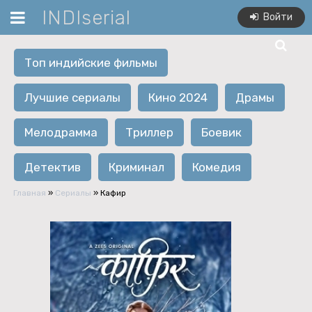
INDIserial
Войти
Топ индийские фильмы
Лучшие сериалы
Кино 2024
Драмы
Мелодрамма
Триллер
Боевик
Детектив
Криминал
Комедия
Главная
»
Сериалы
» Кафир