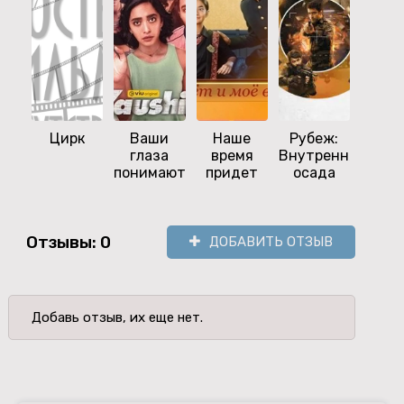
Цирк
Ваши
Наше
Рубеж:
Инди
глаза
время
Внутренняя
поли
понимают
придет
осада
Отзывы: 0
ДОБАВИТЬ ОТЗЫВ
Добавь отзыв, их еще нет.