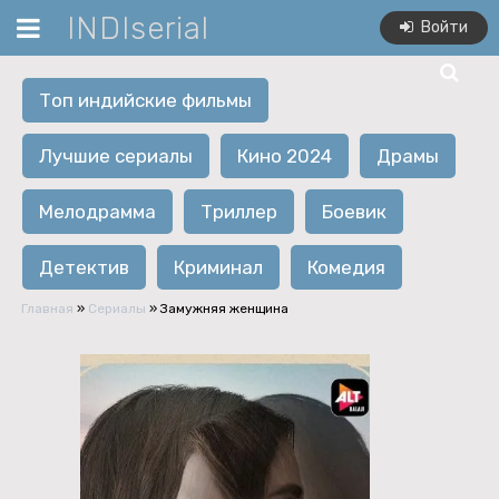
INDIserial
Войти
Топ индийские фильмы
Лучшие сериалы
Кино 2024
Драмы
Мелодрамма
Триллер
Боевик
Детектив
Криминал
Комедия
Главная
»
Сериалы
» Замужняя женщина