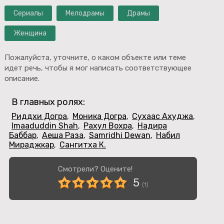
Сериалы
Мелодрамы
Драмы
Женщина
Пожалуйста, уточните, о каком объекте или теме
идет речь, чтобы я мог написать соответствующее
описание.
В главных ролях:
Риддхи Догра
Моника Догра
Сухаас Ахуджа
,
,
,
Imaaduddin Shah
Рахул Вохра
Надира
,
,
Баббар
Аеша Раза
Samridhi Dewan
Набил
,
,
,
Мираджкар
Сангитха К.
,
Смотрели? Оцените!
5
(
1
)