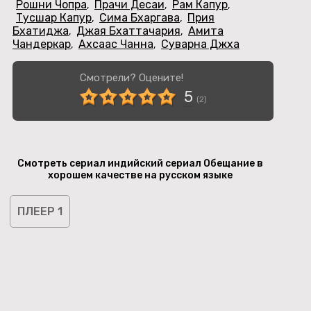
Рошни Чопра
Прачи Десаи
Рам Капур
,
,
,
Тусшар Капур
Сима Бхаргава
Прия
,
,
Бхатиджа
Джая Бхаттачария
Амита
,
,
Чандеркар
Ахсаас Чанна
Суварна Джха
,
,
Смотрели? Оцените!
5
(
2
)
Смотреть сериал индийский сериал Обещание в
хорошем качестве на русском языке
ПЛЕЕР 1