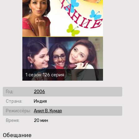
1 сезон 126 серия
Год:
2006
Страна:
Индия
Режиссёры:
Анил В. Кумар
Время:
20 мин
Обещание