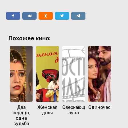
Похожее кино:
Два
Женская
Сверкающая
Одиночество
Неве
сердца,
доля
луна
одна
судьба