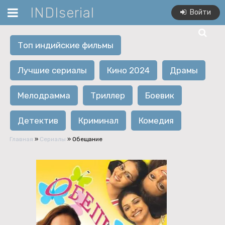
INDIserial
Войти
Топ индийские фильмы
Лучшие сериалы
Кино 2024
Драмы
Мелодрамма
Триллер
Боевик
Детектив
Криминал
Комедия
Главная
»
Сериалы
» Обещание